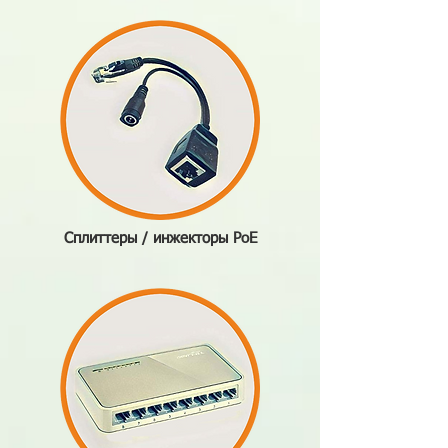
Сплиттеры / инжекторы PoE