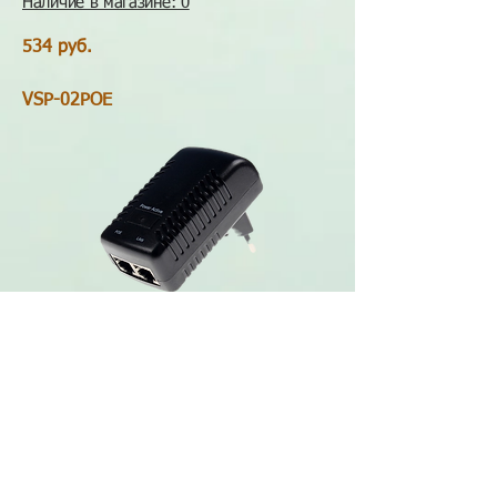
Наличие в магазине: 0
534 руб.
VSP-02POE
PoE-инжектор: IEEE 802.3 af тип В (V+:
жилы 4,5; V-: жилы 7,8), Passive PoE
Выходное напряжение: 48 V, 0,5 А
Корпус: Пластик
Наличие в магазине: 0
1200 руб.