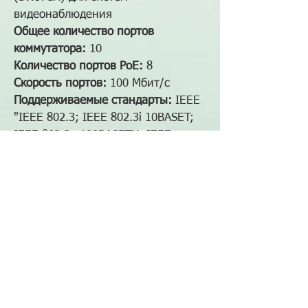
видеонаблюдения
Общее количество портов
коммутатора:
10
Количество портов PoE:
8
Скорость портов:
100 Мбит/с
Поддерживаемые стандарты:
IEEE
"IEEE 802.3; IEEE 802.3i 10BASET;
IEEE 802.3u 100BASETX; IEEE
802.3x Flow Con trol; IEEE 802.3af;
IEEE802.3at"
Наличие в магазине: 0
5 700 руб.
236023, г. Калининград, ул. Красная,
д. 247
+7(4012)90-44-38
info@vesta39.com