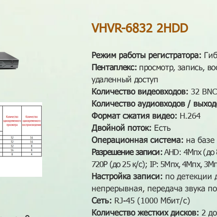
VHVR-6832 2HDD
Режим работы регистратора:
Гиб
Пентаплекс:
просмотр, запись, в
удаленный доступ
Количество видеовходов:
32 BNC
Количество аудиовходов / выход
Формат сжатия видео:
H.264
Двойной поток:
Есть
Операционная система:
на базе
Разрешение записи:
AHD: 4Мпх (до 8
720Р (до 25 к/с); IP: 5Mпх, 4Mпх, 3Мп
Настройка записи:
по детекции 
непрерывная, передача звука по
Сеть:
RJ-45 (1000 Мбит/с)
Количество жестких дисков:
2 до