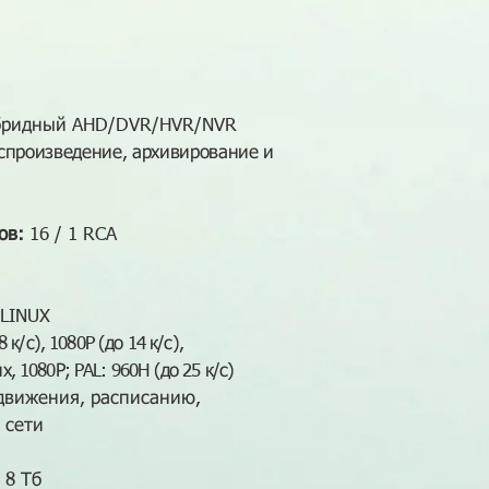
ридный AHD/DVR/HVR/NVR
оспроизведение, архивирование и
ов:
16 / 1 RCA
 LINUX
 к/с), 1080P (до 14 к/с),
х, 1080Р; PAL: 960H (до 25 к/с)
движения, расписанию,
 сети
 8 Тб