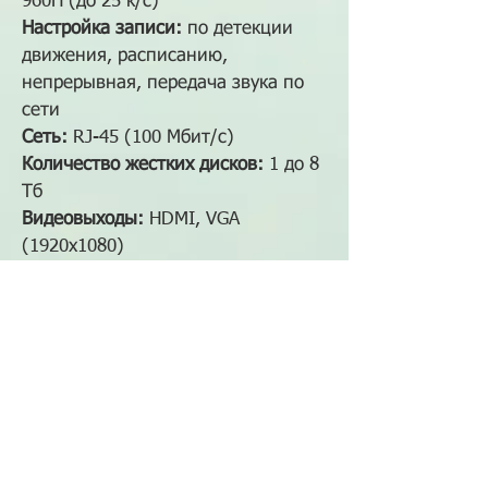
960H (до 25 к/с)
Настройка записи:
по детекции
движения, расписанию,
непрерывная, передача звука по
сети
Сеть:
RJ-45 (100 Мбит/с)
Количество жестких дисков:
1 до 8
Тб
Видеовыходы:
HDMI, VGA
(1920х1080)
USB порт:
2 USB 2.0 для резервного
копирования на FLASH память и
подключения мыши
Поддержка облачного
сервиса:
xmeye.net
Возможность просмотра с
мобильных устройств:
Есть
Блок питания:
12В DC 2А