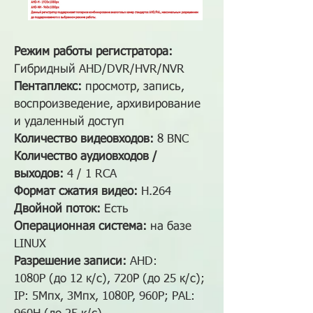
Режим работы регистратора:
Гибридный AHD/DVR/HVR/NVR
Пентаплекс:
просмотр, запись,
воспроизведение, архивирование
и удаленный доступ
Количество видеовходов:
8 BNC
Количество аудиовходов /
выходов:
4 / 1 RCA
Формат сжатия видео:
H.264
Двойной поток:
Есть
Операционная система:
на базе
LINUX
Разрешение записи:
AHD:
1080P (до 12 к/с), 720Р (до 25 к/с);
IP: 5Mпх, 3Mпх, 1080P, 960P; PAL: