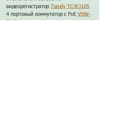
видеорегистратор
Tiandy TC-R3105
4 портовый коммутатор с PoE
VSW-
706P
Наличие в магазине: 0
22 500 руб.
236023, г. Калининград, ул. Красная,
д. 247
+7(4012)90-44-38
info@vesta39.com
2017-2026
© VESTA39
All rights reserved