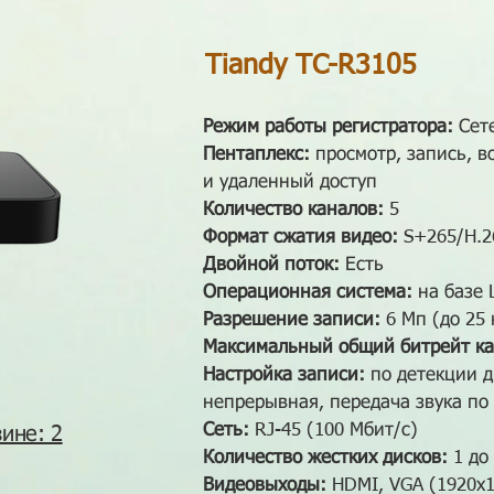
Tiandy TC-R3105
Режим работы регистратора:
Сет
Пентаплекс:
просмотр, запись, 
и удаленный доступ
Количество каналов:
5
Формат сжатия видео:
S+265/H.2
Двойной поток:
Есть
Операционная система:
на базе 
Разрешение записи:
6 Мп (до 25 
Максимальный общий битрейт ка
Настройка записи:
по детекции д
непрерывная, передача звука по
Сеть:
RJ-45 (100 Мбит/с)
ине: 2
Количество жестких дисков:
1 до 
Видеовыходы:
HDMI, VGA (1920х1