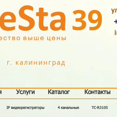
39
у
г. калининград
я
Услуги
Каталог
Контакты
IP видеорегистраторы
4 канальные
TC-R3105