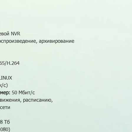
евой NVR
воспроизведение, архивирование
65/H.264
LINUX
к/с)
мер:
50 Мбит/с
вижения, расписанию,
 сети
8 Тб
080)