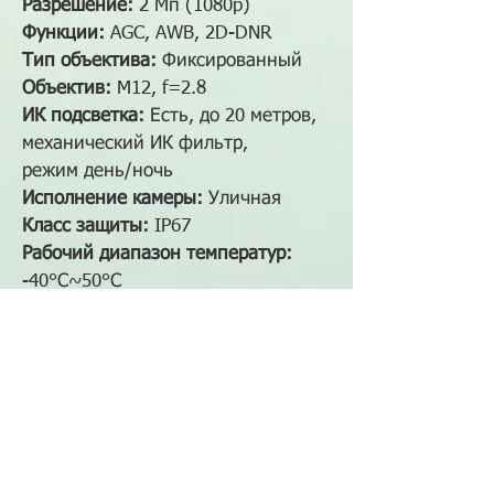
Разрешение:
2 Мп (1080p)
Функции:
AGC, AWB, 2D-DNR
Тип объектива:
Фиксированный
Объектив:
M12, f=2.8
ИК подсветка:
Есть, до 20 метров,
механический ИК фильтр,
режим день/ночь
Исполнение камеры
:
Уличная
Класс защиты:
IP67
Рабочий диапазон температур:
-40°С~50°С
Материал корпуса:
Металл
Цвет:
Белый
Потребляемая мощность:
12В (DC)
580мА
Наличие в магазине: 0
1 200 руб.