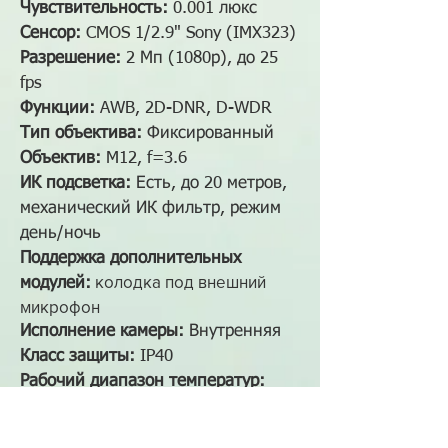
Чувствительность:
0.001 люкс
Сенсор:
CMOS 1/2.9" Sony (IMX323)
Разрешение:
2 Мп (1080р), до 25
fps
Функции:
AWB, 2D-DNR, D-WDR
Тип объектива:
Фиксированный
Объектив:
M12, f=3.6
ИК подсветка:
Есть, до 20 метров,
механический ИК фильтр, режим
день/ночь
Поддержка дополнительных
колодка под внешний
модулей:
микрофон
Исполнение камеры
:
Внутренняя
Класс защиты:
IP40
Рабочий диапазон температур:
-10°С~50°С
Тип корпуса:
M007