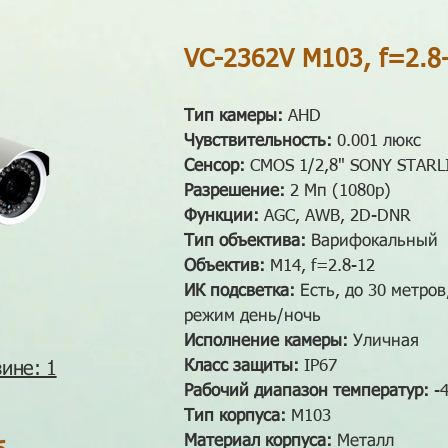
VC-2362V M103, f=2.8-
Тип камеры:
AHD
Чувствительность:
0.001 люкс
Сенсор:
CMOS 1/2,8" SONY STARL
Разрешение:
2 Мп (1080p)
Функции:
AGC, AWB, 2D-DNR
Тип объектива:
Варифокальный
Объектив:
M14, f=2.8-12
ИК подсветка:
Есть, до 30 метро
режим день/ночь
Исполнение камеры
:
Уличная
Класс защиты:
IP67
ине: 1
Рабочий диапазон температур:
-4
Тип корпуса:
M103
Материал корпуса:
Металл