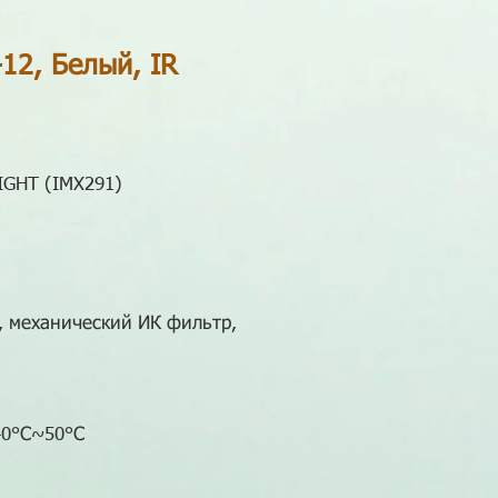
12, Белый, IR
IGHT (IMX291)
в, механический ИК фильтр,
0°С~50°С