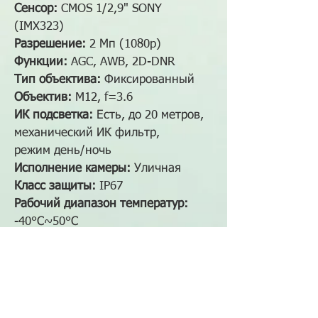
Сенсор:
CMOS 1/2,9" SONY
(IMX323)
Разрешение:
2 Мп (1080p)
Функции:
AGC, AWB, 2D-DNR
Тип объектива:
Фиксированный
Объектив:
M12, f=3.6
ИК подсветка:
Есть, до 20 метров,
механический ИК фильтр,
режим день/ночь
Исполнение камеры
:
Уличная
Класс защиты:
IP67
Рабочий диапазон температур:
-40°С~50°С
Тип корпуса:
M101
Материал корпуса:
Металл
Цвет:
Титан
Потребляемая мощность:
12В
(DC) 580мА