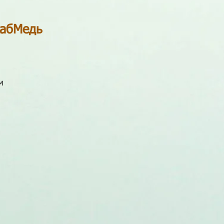
КабМедь
м