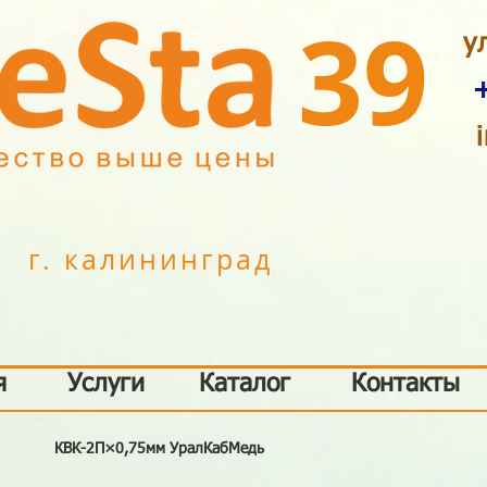
39
у
г. калининград
я
Услуги
Каталог
Контакты
КВК-2П×0,75мм УралКабМедь