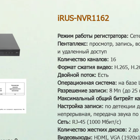
iRUS-NVR1162
Режим работы регистратора:
Сет
Пентаплекс:
просмотр, запись, 
и удаленный доступ
Количество каналов:
16
Формат сжатия видео:
H.265, H.2
Двойной поток:
Есть
Операционная система:
на базе 
Разрешение записи:
8 Мп (до 25 
Максимальный общий битрейт ка
Настройка записи:
по детекции д
непрерывная, передача звука по
Сеть:
RJ-45 (1000 Мбит/с)
Количество жестких дисков:
2 до 
Видеовыходы:
HDMI, VGA (1920х1