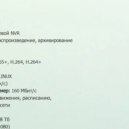
евой NVR
воспроизведение, архивирование
65+, H.264, H.264+
LINUX
к/с)
мер:
160 Мбит/с
вижения, расписанию,
 сети
8 Тб
080)