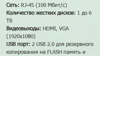
Сеть:
RJ-45 (100 Мбит/с)
Количество жестких дисков:
1 до 6
Тб
Видеовыходы:
HDMI, VGA
(1920х1080)
USB порт:
2 USB 2.0 для резервного
копирования на FLASH память и
подключения мыши
Поддержка облачного
сервиса:
iRUS Cloud
Возможность просмотра с
мобильных устройств:
Есть
Блок питания:
12В DC 2А
Материал корпуса:
Пластик +
металл
Цвет:
Белый
Размеры:
198х203х50
Наличие в магазине: 4