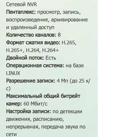
Сетевой NVR
Пентаплекс:
просмотр, запись,
воспроизведение, архивирование
и удаленный доступ
Количество каналов:
8
Формат сжатия видео:
H.265,
H.265+, H.264, H.264+
Двойной поток:
Есть
Операционная система:
на базе
LINUX
Разрешение записи:
4 Мп (до 25 к/
с)
Максимальный общий битрейт
камер:
60 Мбит/с
Настройка записи:
по детекции
движения, расписанию,
непрерывная, передача звука по
сети