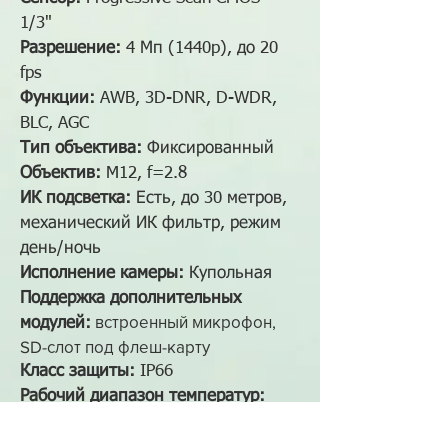
1/3"
Разрешение:
4 Мп (1440p), до 20
fps
Функции:
AWB, 3D-DNR, D-WDR,
BLC, AGC
Тип объектива:
Фиксированный
Объектив:
M12, f=2.8
ИК подсветка:
Есть, до 30 метров,
механический ИК фильтр, режим
день/ночь
Исполнение камеры
:
Купольная
Поддержка дополнительных
встроенный микрофон,
модулей:
SD-слот под флеш-карту
Класс защиты:
IP66
Рабочий диапазон температур:
-40°С~60°С
Материал корпуса:
Металл,