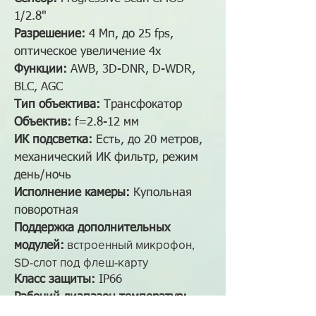
1/2.8"
Разрешение:
4 Мп, до 25 fps,
оптическое увеличение 4x
Функции:
AWB, 3D-DNR, D-WDR,
BLC, AGC
Тип объектива:
Трансфокатор
Объектив:
f=2.8-12 мм
ИК подсветка:
Есть, до 20 метров,
механический ИК фильтр, режим
день/ночь
Исполнение камеры
:
Купольная
поворотная
Поддержка дополнительных
встроенный микрофон,
модулей:
SD-слот под флеш-карту
Класс защиты:
IP66
Рабочий диапазон температур:
-40°С~60°С