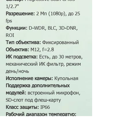
1/2.7"
Разрешение:
2 Мп (1080p), до 25
fps
Функции:
D-WDR, BLC, 3D-DNR,
ROI
Тип объектива:
Фиксированный
Объектив:
M12, f=2.8
ИК подсветка:
Есть, до 30 метров,
механический ИК фильтр, режим
день/ночь
Исполнение камеры
:
Купольная
Поддержка дополнительных
модулей:
встроенный микрофон,
SD-слот под флеш-карту
Класс защиты:
IP66
Рабочий диапазон температур:
-40°С~60°С