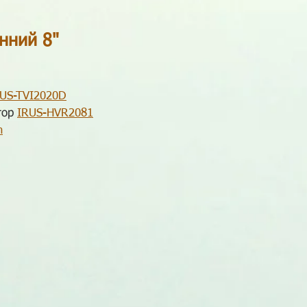
нний 8"
RUS-TVI2020D
тор
IRUS-HVR2081
m