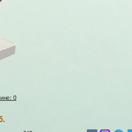
ине: 0
б.